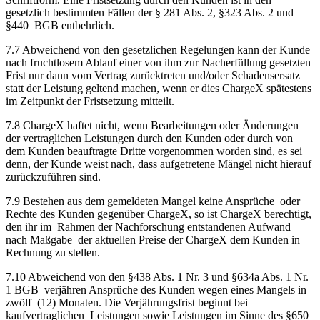
gesetzlich bestimmten Fällen der § 281 Abs. 2, §323 Abs. 2 und
§440 BGB entbehrlich.
7.7 Abweichend von den gesetzlichen Regelungen kann der Kunde
nach fruchtlosem Ablauf einer von ihm zur Nacherfüllung gesetzten
Frist nur dann vom Vertrag zurücktreten und/oder Schadensersatz
statt der Leistung geltend machen, wenn er dies ChargeX spätestens
im Zeitpunkt der Fristsetzung mitteilt.
7.8 ChargeX haftet nicht, wenn Bearbeitungen oder Änderungen
der vertraglichen Leistungen durch den Kunden oder durch von
dem Kunden beauftragte Dritte vorgenommen worden sind, es sei
denn, der Kunde weist nach, dass aufgetretene Mängel nicht hierauf
zurückzuführen sind.
7.9 Bestehen aus dem gemeldeten Mangel keine Ansprüche oder
Rechte des Kunden gegenüber ChargeX, so ist ChargeX berechtigt,
den ihr im Rahmen der Nachforschung entstandenen Aufwand
nach Maßgabe der aktuellen Preise der ChargeX dem Kunden in
Rechnung zu stellen.
7.10 Abweichend von den §438 Abs. 1 Nr. 3 und §634a Abs. 1 Nr.
1 BGB verjähren Ansprüche des Kunden wegen eines Mangels in
zwölf (12) Monaten. Die Verjährungsfrist beginnt bei
kaufvertraglichen Leistungen sowie Leistungen im Sinne des §650