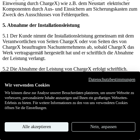
Einweisung durch ChargeX) wie z.B. dem Neustart elektrischer
Komponenten durch Aus- und Einsichern am Sicherungskasten zum
Zweck des Ausschlusses von Fehlerquellen.
5. Abnahme der Installationsleistung
5.1 Der Kunde nimmt die Installationsleistung gemeinsam mit dem
Verantwortlichen von Seiten ChargeX oder von Seiten des von
ChargeX beauftragten Nachunternehmens ab, sobald ChargeX das
Werk vertragsgemäß hergestellt hat und er schriftlich die Abnahme
der Leistung verlangt.
5.2 Die Abnahme der Leistung von ChargeX erfolgt schriftlich.
5.3 Bei der Abnahme werden ChargeX und der Kunde nach
Datenschutzbestimmungen
gemeinsamer Inaugenscheinnahme und Prüfung des Werks ein
Wir verwenden Cookies
schriftliches Protokoll (im Folgenden „Abnahmeprotokoll“)
Wir können diese zur Analyse unserer Besucherdaten platzieren, um unsere Webseite zu
anfertigen, das von beiden Parteien zu unterzeichnen ist.
verbessern, personalisierte Inhalte anzuzeigen und Ihnen ein großartiges Webseiten-
Erlebnis zu bieten. Für weitere Informationen zu den von uns verwendeten Cookies
5.4 Eine Zustandsfeststellung kann sowohl der Kunde als auch
öffnen Sie die Einstellungen.
ChargeX verlangen. Die Ergebnisse sind aussagekräftig schriftlich
zu protokollieren. Jede Partei trägt die Kosten der
Zustandsfeststellung selbst.
Alle akzeptieren
Nein, anpassen
5.5 Wegen unerheblicher Mängel darf die Abnahme durch den