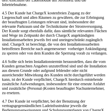
den Anschluss der Lademodule am Stromnetz und die
Inbetriebnahme.
4.5 Der Kunde hat ChargeX kostenfreien Zugang zu der
Liegenschaft und allen Räumen zu gewähren, die zur Erbringung
der beauftragten Leistungen relevant sind, insbesondere der
relevante Parkraum und die Technikräume der Stromversorgung.
Der Kunde sorgt ebenfalls dafür, dass sämtliche relevanten Flächen
und Wege im Zeitpunkt der durch ChargeX angekündigten
Installationsarbeiten jeweils frei und uneingeschränkt zugänglich
sind. ChargeX ist berechtigt, die von den Installationssarbeiten
betroffenen Bereiche nach angemessener vorheriger Ankündigung
zu sperren oder von dem Kunden die Sperrung vorab zu verlangen.
4.6 Sollte sich beim Installationstermin herausstellen, dass die vom
Kunden gemachten Angaben unzutreffend sind und die Installation
aus diesem Grunde oder aufgrund fehlender oder nicht
ausreichender Mitwirkung des Kunden nicht durchgeführt werden
kann, ist der Kunde verpflichtet, ChargeX hierdurch entstehende
zusätzliche Aufwendungen, insbesondere für eine erneute Anfahrt
und zusätzliche (Personal-)Kosten beauftragter Nachunternehmer,
zu ersetzen.
4.7 Der Kunde ist verpflichtet, bei der Benutzung der
vertragsgegenständlichen Ladeinfrastruktur jeweils die
Bedienungsanweisungen und Schulungsunterlagen von ChargeX