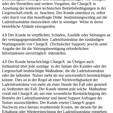
oder des Herstellers und weitere Vorgaben, die ChargeX in
Ansehung der konkreten technischen Betriebsbedingungen in der
Liegenschaft erteilt, zu beachten. Der Kunde unterlässt es, selbst
oder durch von ihm beauftragte Dritte bestimmungswidrig auf die
Ladeinfrastruktur einzuwirken oder in sonstiger Weise in deren
betriebliche Abläufe einzugreifen.
4.8 Der Kunde ist verpflichtet, Schäden, Ausfälle oder Störungen an
der vertragsgegenständlichen Ladeinfrastruktur der zuständigen
Wartungsstelle von ChargeX (Technischer Support) jeweils unter
Angabe der für die Störungsbeseitigung erforderlichen
Informationen unverzüglich mitzuteilen.
4.9 Der Kunde benachrichtigt ChargeX im Übrigen auch
fortlaufend über jede sonstige in der Sphäre des Kunden oder der
Liegenschaft beabsichtigte Maßnahme, die die Ladeinfrastruktur
oder die ladenden Nutzer mehr als nur unwesentlich beeinträchtigen
könnte. Dies ist in der Regel ab einer Nichtverfügbarkeit der
Ladeinfrastruktur von mehr als einer Stunde der Fall oder generell
zu Stoßzeiten der Fall. Der Kunde stimmt jede solche Maßnahme
vorab mit ChargeX ab, um eine wesentliche Beeinträchtigung des
Betriebs der Ladeinfrastruktur und damit Support Anfragen der
Nutzer auszuschließen. Der Kunde ersetzt ChargeX gegen
Nachweis etwa hieraus resultierende Kosten, die diesem für die
Erhaltung oder Wiedereinrichtung der Ladeinfrastruktur entstehen;