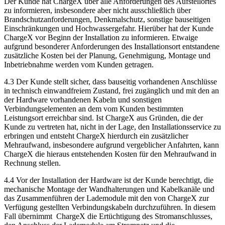
Der Kunde hat ChargeX über alle Anforderungen des Aufstellortes
zu informieren, insbesondere aber nicht ausschließlich über
Brandschutzanforderungen, Denkmalschutz, sonstige bauseitigen
Einschränkungen und Hochwassergefahr. Hierüber hat der Kunde
ChargeX vor Beginn der Installation zu informieren. Etwaige
aufgrund besonderer Anforderungen des Installationsort entstandene
zusätzliche Kosten bei der Planung, Genehmigung, Montage und
Inbetriebnahme werden vom Kunden getragen.
4.3 Der Kunde stellt sicher, dass bauseitig vorhandenen Anschlüsse
in technisch einwandfreiem Zustand, frei zugänglich und mit den an
der Hardware vorhandenen Kabeln und sonstigen
Verbindungselementen an dem vom Kunden bestimmten
Leistungsort erreichbar sind. Ist ChargeX aus Gründen, die der
Kunde zu vertreten hat, nicht in der Lage, den Installationsservice zu
erbringen und entsteht ChargeX hierdurch ein zusätzlicher
Mehraufwand, insbesondere aufgrund vergeblicher Anfahrten, kann
ChargeX die hieraus entstehenden Kosten für den Mehraufwand in
Rechnung stellen.
4.4 Vor der Installation der Hardware ist der Kunde berechtigt, die
mechanische Montage der Wandhalterungen und Kabelkanäle und
das Zusammenführen der Lademodule mit den von ChargeX zur
Verfügung gestellten Verbindungskabeln durchzuführen. In diesem
Fall übernimmt ChargeX die Ertüchtigung des Stromanschlusses,