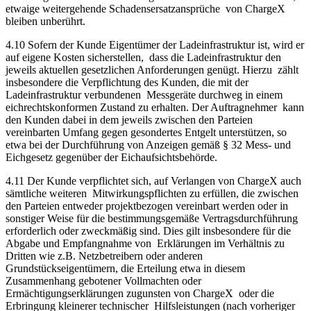
etwaige weitergehende Schadensersatzansprüche von ChargeX
bleiben unberührt.
4.10 Sofern der Kunde Eigentümer der Ladeinfrastruktur ist, wird er
auf eigene Kosten sicherstellen, dass die Ladeinfrastruktur den
jeweils aktuellen gesetzlichen Anforderungen genügt. Hierzu zählt
insbesondere die Verpflichtung des Kunden, die mit der
Ladeinfrastruktur verbundenen Messgeräte durchweg in einem
eichrechtskonformen Zustand zu erhalten. Der Auftragnehmer kann
den Kunden dabei in dem jeweils zwischen den Parteien
vereinbarten Umfang gegen gesondertes Entgelt unterstützen, so
etwa bei der Durchführung von Anzeigen gemäß § 32 Mess- und
Eichgesetz gegenüber der Eichaufsichtsbehörde.
4.11 Der Kunde verpflichtet sich, auf Verlangen von ChargeX auch
sämtliche weiteren Mitwirkungspflichten zu erfüllen, die zwischen
den Parteien entweder projektbezogen vereinbart werden oder in
sonstiger Weise für die bestimmungsgemäße Vertragsdurchführung
erforderlich oder zweckmäßig sind. Dies gilt insbesondere für die
Abgabe und Empfangnahme von Erklärungen im Verhältnis zu
Dritten wie z.B. Netzbetreibern oder anderen
Grundstückseigentümern, die Erteilung etwa in diesem
Zusammenhang gebotener Vollmachten oder
Ermächtigungserklärungen zugunsten von ChargeX oder die
Erbringung kleinerer technischer Hilfsleistungen (nach vorheriger