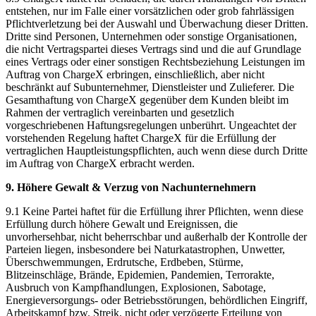
entstehen, nur im Falle einer vorsätzlichen oder grob fahrlässigen
Pflichtverletzung bei der Auswahl und Überwachung dieser Dritten.
Dritte sind Personen, Unternehmen oder sonstige Organisationen,
die nicht Vertragspartei dieses Vertrags sind und die auf Grundlage
eines Vertrags oder einer sonstigen Rechtsbeziehung Leistungen im
Auftrag von ChargeX erbringen, einschließlich, aber nicht
beschränkt auf Subunternehmer, Dienstleister und Zulieferer. Die
Gesamthaftung von ChargeX gegenüber dem Kunden bleibt im
Rahmen der vertraglich vereinbarten und gesetzlich
vorgeschriebenen Haftungsregelungen unberührt. Ungeachtet der
vorstehenden Regelung haftet ChargeX für die Erfüllung der
vertraglichen Hauptleistungspflichten, auch wenn diese durch Dritte
im Auftrag von ChargeX erbracht werden.
9. Höhere Gewalt & Verzug von Nachunternehmern
9.1 Keine Partei haftet für die Erfüllung ihrer Pflichten, wenn diese
Erfüllung durch höhere Gewalt und Ereignissen, die
unvorhersehbar, nicht beherrschbar und außerhalb der Kontrolle der
Parteien liegen, insbesondere bei Naturkatastrophen, Unwetter,
Überschwemmungen, Erdrutsche, Erdbeben, Stürme,
Blitzeinschläge, Brände, Epidemien, Pandemien, Terrorakte,
Ausbruch von Kampfhandlungen, Explosionen, Sabotage,
Energieversorgungs- oder Betriebsstörungen, behördlichen Eingriff,
Arbeitskampf bzw. Streik, nicht oder verzögerte Erteilung von