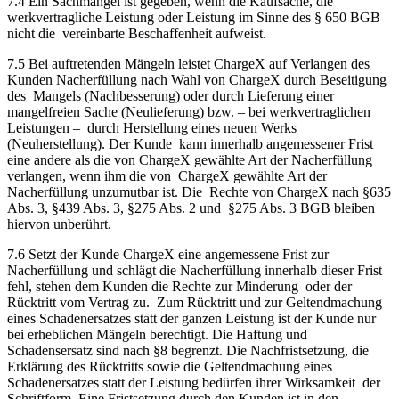
7.4 Ein Sachmangel ist gegeben, wenn die Kaufsache, die
werkvertragliche Leistung oder Leistung im Sinne des § 650 BGB
nicht die vereinbarte Beschaffenheit aufweist.
7.5 Bei auftretenden Mängeln leistet ChargeX auf Verlangen des
Kunden Nacherfüllung nach Wahl von ChargeX durch Beseitigung
des Mangels (Nachbesserung) oder durch Lieferung einer
mangelfreien Sache (Neulieferung) bzw. – bei werkvertraglichen
Leistungen – durch Herstellung eines neuen Werks
(Neuherstellung). Der Kunde kann innerhalb angemessener Frist
eine andere als die von ChargeX gewählte Art der Nacherfüllung
verlangen, wenn ihm die von ChargeX gewählte Art der
Nacherfüllung unzumutbar ist. Die Rechte von ChargeX nach §635
Abs. 3, §439 Abs. 3, §275 Abs. 2 und §275 Abs. 3 BGB bleiben
hiervon unberührt.
7.6 Setzt der Kunde ChargeX eine angemessene Frist zur
Nacherfüllung und schlägt die Nacherfüllung innerhalb dieser Frist
fehl, stehen dem Kunden die Rechte zur Minderung oder der
Rücktritt vom Vertrag zu. Zum Rücktritt und zur Geltendmachung
eines Schadenersatzes statt der ganzen Leistung ist der Kunde nur
bei erheblichen Mängeln berechtigt. Die Haftung und
Schadensersatz sind nach §8 begrenzt. Die Nachfristsetzung, die
Erklärung des Rücktritts sowie die Geltendmachung eines
Schadenersatzes statt der Leistung bedürfen ihrer Wirksamkeit der
Schriftform. Eine Fristsetzung durch den Kunden ist in den