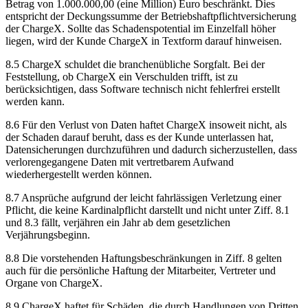
Betrag von 1.000.000,00 (eine Million) Euro beschränkt. Dies
entspricht der Deckungssumme der Betriebshaftpflichtversicherung
der ChargeX. Sollte das Schadenspotential im Einzelfall höher
liegen, wird der Kunde ChargeX in Textform darauf hinweisen.
8.5 ChargeX schuldet die branchenübliche Sorgfalt. Bei der
Feststellung, ob ChargeX ein Verschulden trifft, ist zu
berücksichtigen, dass Software technisch nicht fehlerfrei erstellt
werden kann.
8.6 Für den Verlust von Daten haftet ChargeX insoweit nicht, als
der Schaden darauf beruht, dass es der Kunde unterlassen hat,
Datensicherungen durchzuführen und dadurch sicherzustellen, dass
verlorengegangene Daten mit vertretbarem Aufwand
wiederhergestellt werden können.
8.7 Ansprüche aufgrund der leicht fahrlässigen Verletzung einer
Pflicht, die keine Kardinalpflicht darstellt und nicht unter Ziff. 8.1
und 8.3 fällt, verjähren ein Jahr ab dem gesetzlichen
Verjährungsbeginn.
8.8 Die vorstehenden Haftungsbeschränkungen in Ziff. 8 gelten
auch für die persönliche Haftung der Mitarbeiter, Vertreter und
Organe von ChargeX.
8.9 ChargeX haftet für Schäden, die durch Handlungen von Dritten