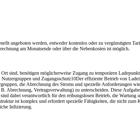
Benefit angeboten werden, entweder kostenlos oder zu vergünstigten Tar
Abrechnung am Monatsende oder über die Nebenkosten ist möglich.
rt sind, benötigen möglicherweise Zugang zu temporären Ladepunkten, 
 Nutzergruppen und Zugangsschutz10Der effiziente Betrieb von Ladei
gruppen, die Abrechnung des Stroms und spezielle Anforderungen wie 
. Abrechnung, Vertragsverwaltung) zu unterscheiden. Diese Aufgaben
nd dabei verantwortlich für den reibungslosen Betrieb, die Wartung u
truktur ist komplex und erfordert spezielle Fähigkeiten, die nicht zu
iche Infizierung.