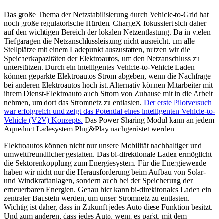
Das große Thema der Netzstabilisierung durch Vehicle-to-Grid hat
noch große regulatorische Hürden. ChargeX fokussiert sich daher
auf den wichtigen Bereich der lokalen Netzentlastung. Da in vielen
Tiefgaragen die Netzanschlussleistung nicht ausreicht, um alle
Stellplätze mit einem Ladepunkt auszustatten, nutzen wir die
Speicherkapazitäten der Elektroautos, um den Netzanschluss zu
unterstützen. Durch ein intelligentes Vehicle-to-Vehicle Laden
können geparkte Elektroautos Strom abgeben, wenn die Nachfrage
bei anderen Elektroautos hoch ist. Alternativ können Mitarbeiter mit
ihrem Dienst-Elektroauto auch Strom von Zuhause mit in die Arbeit
nehmen, um dort das Stromnetz zu entlasten.
Der erste Pilotversuch
war erfolgreich und zeigt das Potential eines intelligenten Vehicle-to-
Vehicle (V2V) Konzepts.
Das Power Sharing Modul kann an jedem
Aqueduct Ladesystem Plug&Play nachgerüstet werden.
Elektroautos können nicht nur unsere Mobilität nachhaltiger und
umweltfreundlicher gestalten. Das bi-direktionale Laden ermöglicht
die Sektorenkopplung zum Energiesystem. Für die Energiewende
haben wir nicht nur die Herausforderung beim Aufbau von Solar-
und Windkraftanlagen, sondern auch bei der Speicherung der
erneuerbaren Energien. Genau hier kann bi-direkitonales Laden ein
zentraler Baustein werden, um unser Stromnetz zu entlasten.
Wichtig ist daher, dass in Zukunft jedes Auto diese Funktion besitzt.
Und zum anderen, dass jedes Auto, wenn es parkt, mit dem