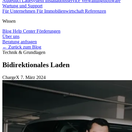
Aqueduct Ladesystem
Installationsservice
Verwaltungssoftware
Wartung und Support
Für Unternehmen
Für Immobilienwirtschaft
Referenzen
Wissen
Blog
Help Center
Förderungen
Über uns
Beratung anfragen
← Zurück zum Blog
Technik & Grundlagen
Bidirektionales Laden
ChargeX
7. März 2024