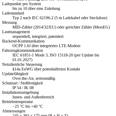
Ladepunkte pro System
bis zu 10 über eine Zuleitung
Ladestandard
Typ 2 nach IEC 62196-2 (5 m Ladekabel oder Steckdose)
Messung
MID-Zähler (2014/32/EU) oder geeichter Zähler (MessEG)
Lastmanagement
sequentiell, integriert, patentiert
Backend-Kommunikation
OCPP 1.6J über integriertes LTE-Modem
Fahrzeugkommunikation
IEC 61851-1 Mode 3, ISO 15118-20 (per Update bis
01.01.2027)
Netzdienliche Steuerung
§14a EnWG über potentialfreien Kontakt
Updatefähigkeit
Over-the-Air, serienmäßig
Schutzart / Stoßfestigkeit
IP 54 / IK 08
Installationsumgebung
Innen- und Außenbereich
Betriebstemperatur
−25 °C bis +40 °C
Abmessungen
245 × 392 × 175 mm (B × H × T)