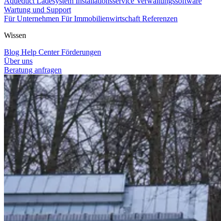
Aqueduct Ladesystem
Installationsservice
Verwaltungssoftware
Wartung und Support
Für Unternehmen
Für Immobilienwirtschaft
Referenzen
Wissen
Blog
Help Center
Förderungen
Über uns
Beratung anfragen