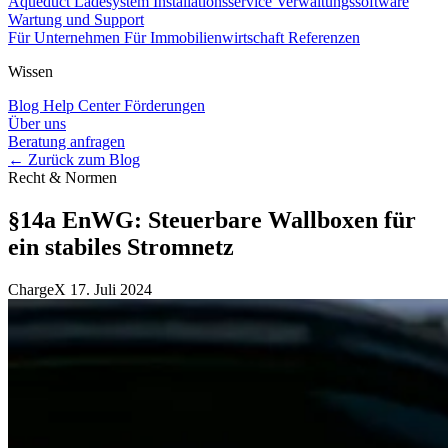
Aqueduct Ladesystem
Installationsservice
Verwaltungssoftware
Wartung und Support
Für Unternehmen
Für Immobilienwirtschaft
Referenzen
Wissen
Blog
Help Center
Förderungen
Über uns
Beratung anfragen
← Zurück zum Blog
Recht & Normen
§14a EnWG: Steuerbare Wallboxen für
ein stabiles Stromnetz
ChargeX
17. Juli 2024