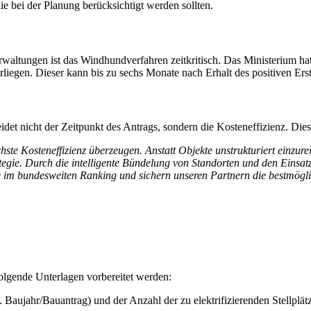
ie bei der Planung berücksichtigt werden sollten.
ungen ist das Windhundverfahren zeitkritisch. Das Ministerium hat h
iegen. Dieser kann bis zu sechs Monate nach Erhalt des positiven Erst
det nicht der Zeitpunkt des Antrags, sondern die Kosteneffizienz. D
ste Kosteneffizienz überzeugen. Anstatt Objekte unstrukturiert einzu
gie. Durch die intelligente Bündelung von Standorten und den Einsatz 
e im bundesweiten Ranking und sichern unseren Partnern die bestmögl
folgende Unterlagen vorbereitet werden:
 Baujahr/Bauantrag) und der Anzahl der zu elektrifizierenden Stellplät