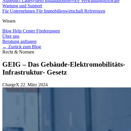
Aqueduct Ladesystem
Installationsservice
Verwaltungssoftware
Wartung und Support
Für Unternehmen
Für Immobilienwirtschaft
Referenzen
Wissen
Blog
Help Center
Förderungen
Über uns
Beratung anfragen
← Zurück zum Blog
Recht & Normen
GEIG – Das Gebäude-Elektromobilitäts-
Infrastruktur- Gesetz
ChargeX
22. März 2024