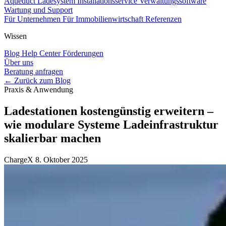
Aqueduct Ladesystem
Installationsservice
Verwaltungssoftware
Wartung und Support
Für Unternehmen
Für Immobilienwirtschaft
Referenzen
Wissen
Blog
Help Center
Förderungen
Über uns
Beratung anfragen
← Zurück zum Blog
Praxis & Anwendung
Ladestationen kostengünstig erweitern –
wie modulare Systeme Ladeinfrastruktur
skalierbar machen
ChargeX
8. Oktober 2025