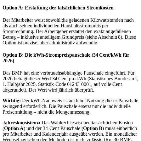
Option A: Erstattung der tatsächlichen Stromkosten
Der Mitarbeiter weist sowohl die geladenen Kilowattstunden nach
als auch seinen individuellen Haushaltsstrompreis per
Stromrechnung. Der Arbeitgeber erstattet den exakt angefallenen
Betrag – inklusive anteiligem Grundpreis (siehe Abschnitt 8). Diese
Option ist präzise, aber administrativ aufwendig.
Option B: Die kWh-Strompreispauschale (34 Cent/kWh für
2026)
Das BMF hat eine verbrauchsabhängige Pauschale eingeführt. Für
2026 beträgt dieser Wert 34 Cent pro kWh (Statistisches Bundesamt,
1. Halbjahr 2025, Statistik-Code 61243-0001, auf volle Cent
abgerundet). Der Wert wird jährlich überprüft.
Wichtig:
Der kWh-Nachweis ist auch bei Nutzung dieser Pauschale
zwingend erforderlich. Die Pauschale ersetzt nur die individuelle
Preisermittlung – nicht die Mengenmessung.
Jahreskonsistenz:
Das Wahlrecht zwischen tatsächlichen Kosten
(
Option A
) und der 34-Cent-Pauschale (
Option B
) muss einheitlich
pro Mitarbeiter und Kalenderjahr ausgeübt werden. Ein monatlicher
Wechsel zwischen den Methoden ist nicht zulässig (Rn. 30 BMF-