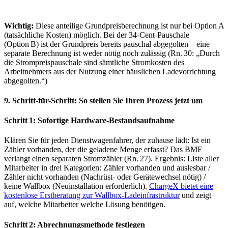
Wichtig:
Diese anteilige Grundpreisberechnung ist nur bei Option A
(tatsächliche Kosten) möglich. Bei der 34-Cent-Pauschale
(Option B) ist der Grundpreis bereits pauschal abgegolten – eine
separate Berechnung ist weder nötig noch zulässig (Rn. 30: „Durch
die Strompreispauschale sind sämtliche Stromkosten des
Arbeitnehmers aus der Nutzung einer häuslichen Ladevorrichtung
abgegolten.“)
9. Schritt-für-Schritt: So stellen Sie Ihren Prozess jetzt um
Schritt 1: Sofortige Hardware-Bestandsaufnahme
Klären Sie für jeden Dienstwagenfahrer, der zuhause lädt: Ist ein
Zähler vorhanden, der die geladene Menge erfasst? Das BMF
verlangt einen separaten Stromzähler (Rn. 27). Ergebnis: Liste aller
Mitarbeiter in drei Kategorien: Zähler vorhanden und auslesbar /
Zähler nicht vorhanden (Nachrüst- oder Gerätewechsel nötig) /
keine Wallbox (Neuinstallation erforderlich).
ChargeX bietet eine
kostenlose Erstberatung zur Wallbox-Ladeinfrastruktur
und zeigt
auf, welche Mitarbeiter welche Lösung benötigen.
Schritt 2: Abrechnungsmethode festlegen