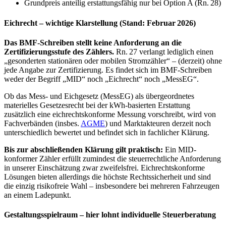
Grundpreis anteilig erstattungsfähig nur bei Option A (Rn. 28)
Eichrecht – wichtige Klarstellung (Stand: Februar 2026)
Das BMF-Schreiben stellt keine Anforderung an die
Zertifizierungsstufe des Zählers.
Rn. 27 verlangt lediglich einen
„gesonderten stationären oder mobilen Stromzähler“ – (derzeit) ohne
jede Angabe zur Zertifizierung. Es findet sich im BMF-Schreiben
weder der Begriff „MID“ noch „Eichrecht“ noch „MessEG“.
Ob das Mess- und Eichgesetz (MessEG) als übergeordnetes
materielles Gesetzesrecht bei der kWh-basierten Erstattung
zusätzlich eine eichrechtskonforme Messung vorschreibt, wird von
Fachverbänden (insbes.
AGME
) und Marktakteuren derzeit noch
unterschiedlich bewertet und befindet sich in fachlicher Klärung.
Bis zur abschließenden Klärung gilt praktisch:
Ein MID-
konformer Zähler erfüllt zumindest die steuerrechtliche Anforderung
in unserer Einschätzung zwar zweifelsfrei. Eichrechtskonforme
Lösungen bieten allerdings die höchste Rechtssicherheit und sind
die einzig risikofreie Wahl – insbesondere bei mehreren Fahrzeugen
an einem Ladepunkt.
Gestaltungsspielraum – hier lohnt individuelle Steuerberatung