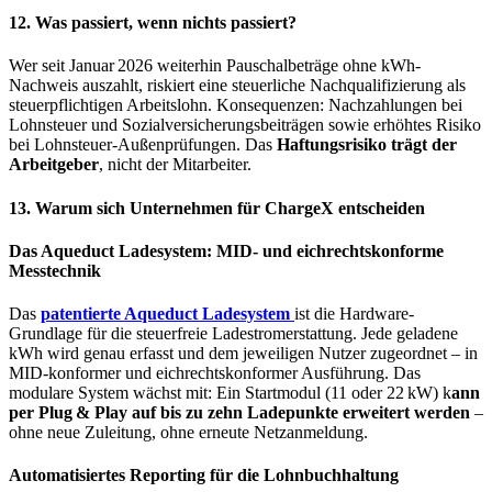
12. Was passiert, wenn nichts passiert?
Wer seit Januar 2026 weiterhin Pauschalbeträge ohne kWh-
Nachweis auszahlt, riskiert eine steuerliche Nachqualifizierung als
steuerpflichtigen Arbeitslohn. Konsequenzen: Nachzahlungen bei
Lohnsteuer und Sozialversicherungsbeiträgen sowie erhöhtes Risiko
bei Lohnsteuer-Außenprüfungen. Das
Haftungsrisiko trägt der
Arbeitgeber
, nicht der Mitarbeiter.
13. Warum sich Unternehmen für ChargeX entscheiden
Das Aqueduct Ladesystem: MID- und eichrechtskonforme
Messtechnik
Das
patentierte Aqueduct Ladesystem
ist die Hardware-
Grundlage für die steuerfreie Ladestromerstattung. Jede geladene
kWh wird genau erfasst und dem jeweiligen Nutzer zugeordnet – in
MID-konformer und eichrechtskonformer Ausführung. Das
modulare System wächst mit: Ein Startmodul (11 oder 22 kW) k
ann
per Plug & Play auf bis zu zehn Ladepunkte erweitert werden
–
ohne neue Zuleitung, ohne erneute Netzanmeldung.
Automatisiertes Reporting für die Lohnbuchhaltung