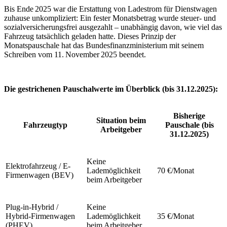
Bis Ende 2025 war die Erstattung von Ladestrom für Dienstwagen
zuhause unkompliziert: Ein fester Monatsbetrag wurde steuer- und
sozialversicherungsfrei ausgezahlt – unabhängig davon, wie viel das
Fahrzeug tatsächlich geladen hatte. Dieses Prinzip der
Monatspauschale hat das Bundesfinanzministerium mit seinem
Schreiben vom 11. November 2025 beendet.
Die gestrichenen Pauschalwerte im Überblick (bis 31.12.2025):
Bisherige
Situation beim
Fahrzeugtyp
Pauschale (bis
Arbeitgeber
31.12.2025)
Keine
Elektrofahrzeug / E-
Lademöglichkeit
70 €/Monat
Firmenwagen (BEV)
beim Arbeitgeber
Plug-in-Hybrid /
Keine
Hybrid-Firmenwagen
Lademöglichkeit
35 €/Monat
(PHEV)
beim Arbeitgeber