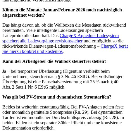
Können die Monate Januar/Februar 2026 noch nachträglich
abgerechnet werden?
Das hängt davon ab, ob die Wallboxen die Messdaten rückwirkend
bereithalten. Viele intelligente Ladelösungen speichern
Ladeprotokolle dauerhaft. Das
ChargeX Aqueduct Ladesystem
speichert alle Ladevorgänge revisionssicher
und ermöglicht so die
rückwirkende Dienstwagen-Ladestromabrechnung –
ChargeX berät
Sie hierzu konkret und kostenlos
.
Kann der Arbeitgeber die Wallbox steuerfrei stellen?
Ja – bei temporärer Überlassung (Eigentum verbleibt beim
Unternehmen, steuerfrei nach § 3 Nr. 46 EStG). Bei vollständiger
Übereignung ist eine Pauschalversteuerung mit 25 % nach § 40
Abs. 2 Satz 1 Nr. 6 EStG möglich.
Was gilt bei PV-Strom und dynamischen Stromtarifen?
Beides ist weiterhin erstattungsfähig. Bei PV-Anlagen gelten feste
oder monatlich gemittelte Strompreise (Rn. 29). Bei dynamischen
Tarifen ist ein monatlicher Durchschnittspreis zulässig (Rn. 28). In
beiden Fällen ist ein separater Zähler Pflicht und eine konsistente
Dokumentation erforderlich.