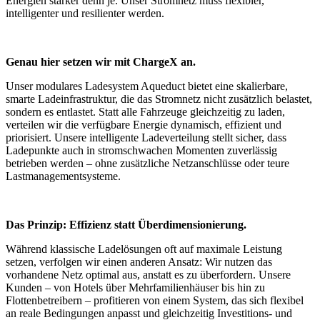
Energien stärker denn je. Unser Stromnetz muss flexibler,
intelligenter und resilienter werden.
Genau hier setzen wir mit ChargeX an.
Unser modulares Ladesystem Aqueduct bietet eine skalierbare,
smarte Ladeinfrastruktur, die das Stromnetz nicht zusätzlich belastet,
sondern es entlastet. Statt alle Fahrzeuge gleichzeitig zu laden,
verteilen wir die verfügbare Energie dynamisch, effizient und
priorisiert. Unsere intelligente Ladeverteilung stellt sicher, dass
Ladepunkte auch in stromschwachen Momenten zuverlässig
betrieben werden – ohne zusätzliche Netzanschlüsse oder teure
Lastmanagementsysteme.
Das Prinzip: Effizienz statt Überdimensionierung.
Während klassische Ladelösungen oft auf maximale Leistung
setzen, verfolgen wir einen anderen Ansatz: Wir nutzen das
vorhandene Netz optimal aus, anstatt es zu überfordern. Unsere
Kunden – von Hotels über Mehrfamilienhäuser bis hin zu
Flottenbetreibern – profitieren von einem System, das sich flexibel
an reale Bedingungen anpasst und gleichzeitig Investitions- und