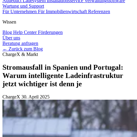
Aqueduct Ladesystem
Installationsservice
Verwaltungssoftware
Wartung und Support
Für Unternehmen
Für Immobilienwirtschaft
Referenzen
Wissen
Blog
Help Center
Förderungen
Über uns
Beratung anfragen
← Zurück zum Blog
ChargeX & Markt
Stromausfall in Spanien und Portugal:
Warum intelligente Ladeinfrastruktur
jetzt wichtiger ist denn je
ChargeX
30. April 2025