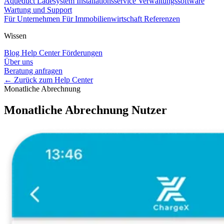
Aqueduct Ladesystem
Installationsservice
Verwaltungssoftware
Wartung und Support
Für Unternehmen
Für Immobilienwirtschaft
Referenzen
Wissen
Blog
Help Center
Förderungen
Über uns
Beratung anfragen
← Zurück zum Help Center
Monatliche Abrechnung
Monatliche Abrechnung Nutzer