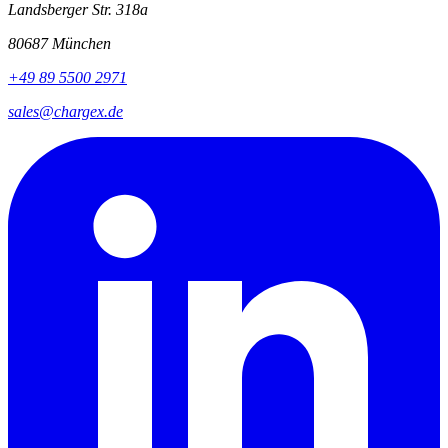
Landsberger Str. 318a
80687 München
+49 89 5500 2971
sales@chargex.de