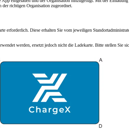
e App eingeladen und der Organisation hinzugefügt. Mit der Einladung e
h der richtigen Organisation zugeordnet.
te erforderlich. Diese erhalten Sie vom jeweiligen Standortadministrato
endet werden, ersetzt jedoch nicht die Ladekarte. Bitte stellen Sie si